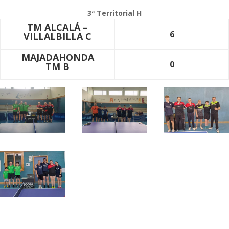
3ª Territorial H
TM ALCALÁ –
6
VILLALBILLA C
MAJADAHONDA
0
TM B