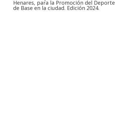
Henares, para la Promoción del Deporte
de Base en la ciudad. Edición 2024.